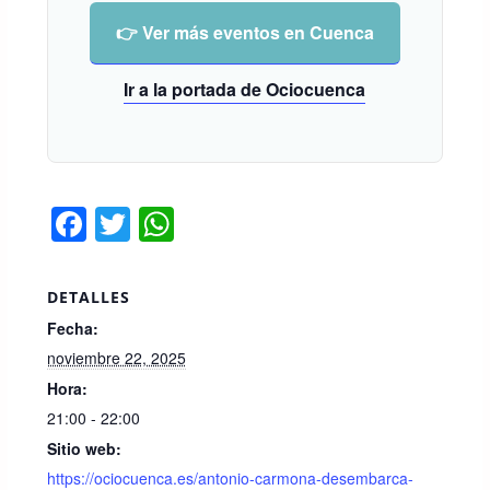
👉 Ver más eventos en Cuenca
Ir a la portada de Ociocuenca
F
T
W
a
wi
h
c
tt
at
DETALLES
e
er
s
Fecha:
b
A
noviembre 22, 2025
o
p
Hora:
21:00 - 22:00
o
p
Sitio web:
k
https://ociocuenca.es/antonio-carmona-desembarca-