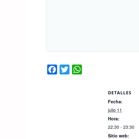
F
T
W
a
wi
h
c
tt
at
DETALLES
e
er
s
Fecha:
b
A
julio 11
o
p
Hora:
o
p
22:30 - 23:30
Sitio web: