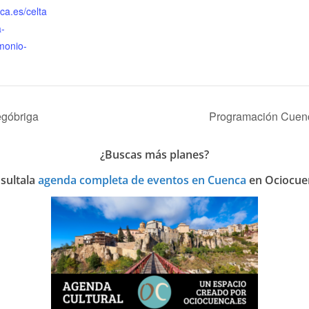
ca.es/celta
a-
monio-
egóbriga
Programación Cuenca
¿Buscas más planes?
sulta
la
agenda completa de eventos en Cuenca
en Ociocue