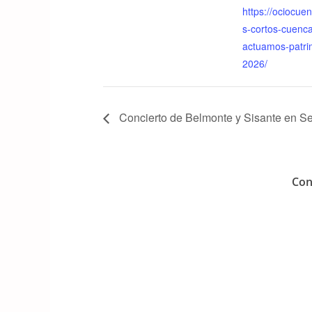
k
https://ociocuen
s-cortos-cuenc
actuamos-patri
2026/
Concierto de Belmonte y Sisante en S
Con