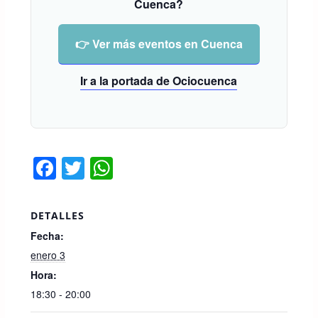
Cuenca?
👉 Ver más eventos en Cuenca
Ir a la portada de Ociocuenca
F
T
W
a
wi
h
c
tt
at
DETALLES
e
er
s
Fecha:
b
A
enero 3
o
p
Hora:
18:30 - 20:00
o
p