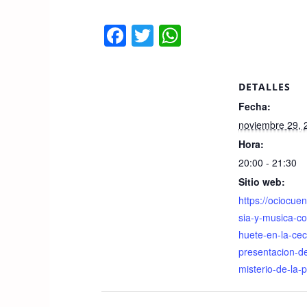
F
T
W
a
wi
h
c
tt
at
DETALLES
e
er
s
Fecha:
b
A
noviembre 29, 
o
p
Hora:
o
p
20:00 - 21:30
k
Sitio web:
https://ociocue
sia-y-musica-co
huete-en-la-cec
presentacion-de
misterio-de-la-