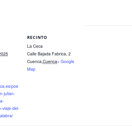
RECINTO
La Ceca
2025
Calle Bajada Fabrica, 2
Cuenca
,
Cuenca
+ Google
Map
nca.es/poe
n-julian-
a-
-viaje-del-
palabra/