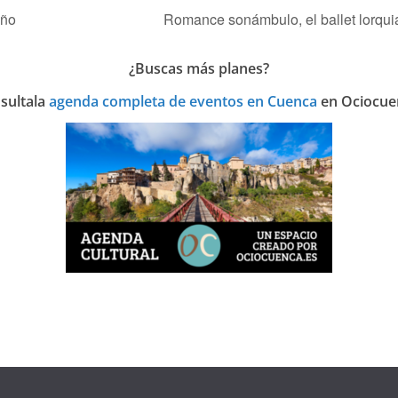
eño
Romance sonámbulo, el ballet lorqui
¿Buscas más planes?
sulta
la
agenda completa de eventos en Cuenca
en Ociocue