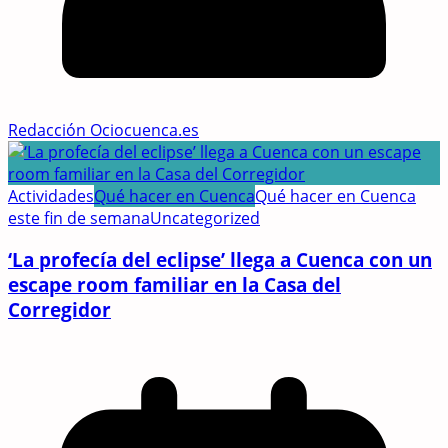
Redacción Ociocuenca.es
Actividades
Qué hacer en Cuenca
Qué hacer en Cuenca
este fin de semana
Uncategorized
‘La profecía del eclipse’ llega a Cuenca con un
escape room familiar en la Casa del
Corregidor