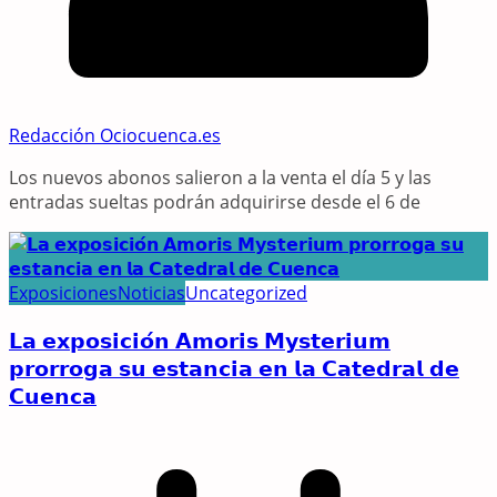
Redacción Ociocuenca.es
Los nuevos abonos salieron a la venta el día 5 y las
entradas sueltas podrán adquirirse desde el 6 de
Exposiciones
Noticias
Uncategorized
𝗟𝗮 𝗲𝘅𝗽𝗼𝘀𝗶𝗰𝗶𝗼́𝗻 𝗔𝗺𝗼𝗿𝗶𝘀 𝗠𝘆𝘀𝘁𝗲𝗿𝗶𝘂𝗺
𝗽𝗿𝗼𝗿𝗿𝗼𝗴𝗮 𝘀𝘂 𝗲𝘀𝘁𝗮𝗻𝗰𝗶𝗮 𝗲𝗻 𝗹𝗮 𝗖𝗮𝘁𝗲𝗱𝗿𝗮𝗹 𝗱𝗲
𝗖𝘂𝗲𝗻𝗰𝗮