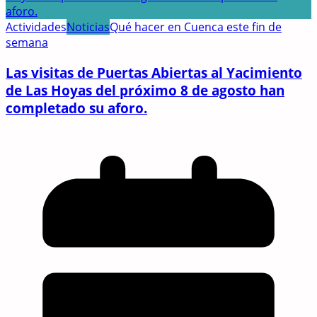
Actividades
Noticias
Qué hacer en Cuenca este fin de
semana
Las visitas de Puertas Abiertas al Yacimiento
de Las Hoyas del próximo 8 de agosto han
completado su aforo.