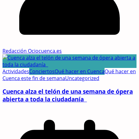
Redacción Ociocuenca.es
Actividades
Conciertos
Qué hacer en Cuenca
Qué hacer en
Cuenca este fin de semana
Uncategorized
Cuenca alza el telón de una semana de ópera
abierta a toda la ciudadanía