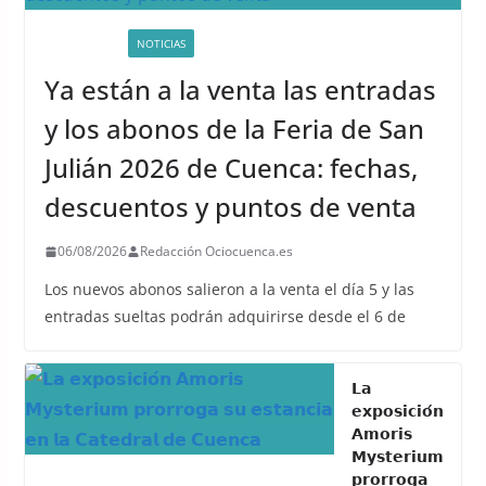
ACTIVIDADES
NOTICIAS
Ya están a la venta las entradas
y los abonos de la Feria de San
Julián 2026 de Cuenca: fechas,
descuentos y puntos de venta
06/08/2026
Redacción Ociocuenca.es
Los nuevos abonos salieron a la venta el día 5 y las
entradas sueltas podrán adquirirse desde el 6 de
𝗟𝗮
𝗲𝘅𝗽𝗼𝘀𝗶𝗰𝗶𝗼́𝗻
𝗔𝗺𝗼𝗿𝗶𝘀
𝗠𝘆𝘀𝘁𝗲𝗿𝗶𝘂𝗺
𝗽𝗿𝗼𝗿𝗿𝗼𝗴𝗮