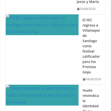
Jesús y María
04/08/2026
El FEC
regresa a
Villamayor
de
Santiago
como
festival
calificador
para los
Premios
Goya
04/08/2026
Huete
reivindica
la
identidad