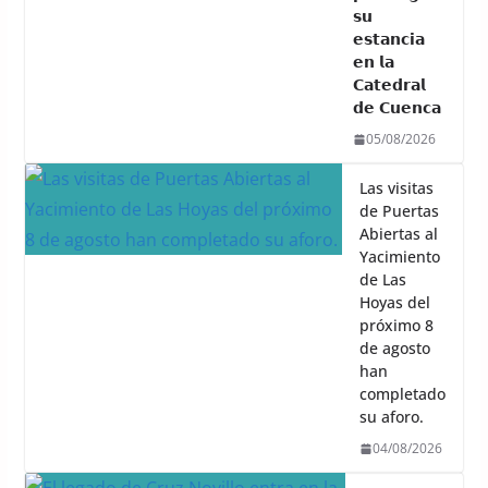
𝘀𝘂
𝗲𝘀𝘁𝗮𝗻𝗰𝗶𝗮
𝗲𝗻 𝗹𝗮
𝗖𝗮𝘁𝗲𝗱𝗿𝗮𝗹
𝗱𝗲 𝗖𝘂𝗲𝗻𝗰𝗮
05/08/2026
Las visitas
de Puertas
Abiertas al
Yacimiento
de Las
Hoyas del
próximo 8
de agosto
han
completado
su aforo.
04/08/2026